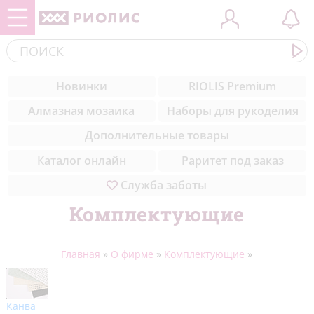
Контакты
ЗООБУМ
Cоветы вышивальщицам
(284)
Новинки
RIOLIS Premium
Комплектующие
Новинки
Уроки вышивки для начинающих
(308)
Алмазная мозаика
Наборы для рукоделия
пошагово
Медиа
Музейная коллекция
(50)
Дополнительные товары
Техники вышивки
Благодарности
Цветы
(327)
Каталог онлайн
Раритет под заказ
Служба заботы
Природа
(211)
Комплектующие
Море
(23)
Натюрморты
(57)
Главная
»
О фирме
»
Комплектующие
»
Города мира
(42)
Животные
(432)
Канва