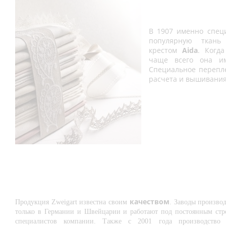
Открытки/заготовки
(4)
В 1907 именно спец
Рамки пластиковые
(4)
популярную ткан
крестом
Aida
. Когд
Стенды
(2)
чаще всего она им
Специальное перепл
Органайзеры
(2)
расчета и вышивания
качеством
Продукция Zweigart известна своим
. Заводы производ
только в Германии и Швейцарии и работают под постоянным стр
специалистов компании. Также с 2001 года производство 