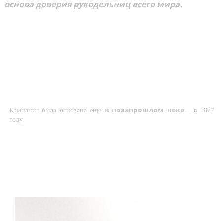
основа доверия рукодельниц всего мира.
Гладь
(24)
Аксессуары
(91)
Напечатанный фон
(74)
Иконы
(13)
Из бисера
(60)
в позапрошлом веке
Компания была основана еще
– в 1877
Остатки сладки
(54)
году.
Нитки шерсть/акрил
(172)
Канва
(26)
Ткань для подушек
(5)
Бисер фасованный/20гр
(108)
Пяльцы
(3)