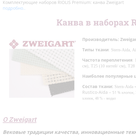
Комплектующие наборов RIOLIS Premium: канва Zweigart
Люди
(71)
подробно..
В детскую
(100)
Канва в наборах 
Для начинающих
(212)
Производитель:
Zweiga
На вешалках
(28)
Типы
ткани
: Stern-Aida, A
Подушки и салфетки
(51)
Частота переплетения
: 
см), T25 (10 нитей/ см), T28 
Сэмплеры
(9)
Наиболее популярные 
Новый год
(99)
Состав ткани:
Stern-Aida
Rustico-Aida –
51 % хлопок,
Пасха
(61)
хлопок, 48 % – модал
Метрики
(27)
О
Zweigart
Блэкворк
(20)
Длинный стежок
(14)
Вековые традиции качества, инновационные технологии и всегда свежие творческие идеи –