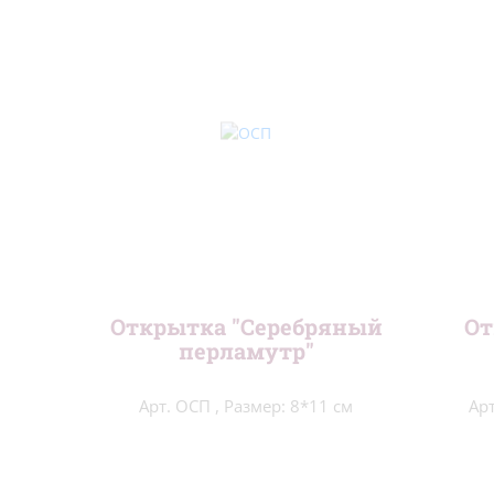
Люди
(71)
В детскую
(100)
Для начинающих
(212)
На вешалках
(28)
Подушки и салфетки
(51)
Сэмплеры
(9)
Новый год
(99)
Пасха
(61)
Открытка "Серебряный
От
перламутр"
Метрики
(27)
Арт. ОСП
,
Размер: 8*11 см
Ар
Блэкворк
(20)
Длинный стежок
(14)