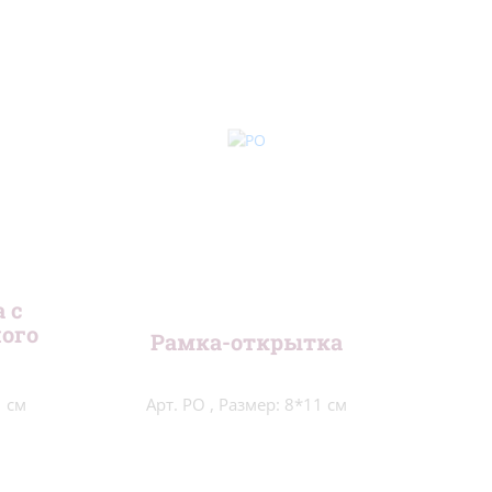
 с
ого
Рамка-открытка
1 см
Арт. РО
,
Размер: 8*11 см