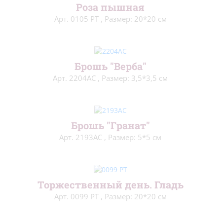
Роза пышная
Люди
(71)
Арт. 0105 РТ
,
Размер: 20*20 см
В детскую
(100)
Для начинающих
(212)
Брошь "Верба"
На вешалках
(28)
Арт. 2204АС
,
Размер: 3,5*3,5 см
Подушки и салфетки
(51)
Сэмплеры
(9)
Брошь "Гранат"
Новый год
(99)
Арт. 2193АС
,
Размер: 5*5 см
Пасха
(61)
Метрики
(27)
Торжественный день. Гладь
Блэкворк
(20)
Арт. 0099 РТ
,
Размер: 20*20 см
Длинный стежок
(14)