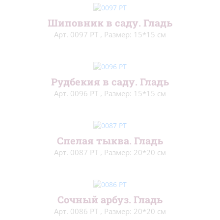
Гладь
(24)
Шиповник в саду. Гладь
Аксессуары
(91)
Арт. 0097 РТ
,
Размер: 15*15 см
Напечатанный фон
(74)
Иконы
(13)
Рудбекия в саду. Гладь
Из бисера
(60)
Арт. 0096 РТ
,
Размер: 15*15 см
Остатки сладки
(54)
Нитки шерсть/акрил
(172)
Спелая тыква. Гладь
Арт. 0087 РТ
,
Размер: 20*20 см
Канва
(26)
Ткань для подушек
(5)
Бисер фасованный/20гр
(108)
Сочный арбуз. Гладь
Арт. 0086 РТ
,
Размер: 20*20 см
Пяльцы
(3)