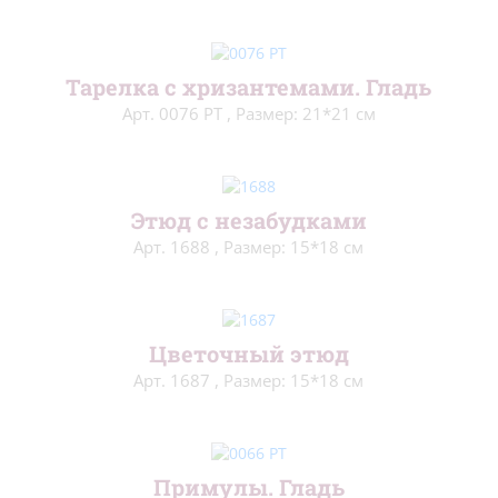
Открытки/заготовки
(4)
Рамки пластиковые
(4)
Тарелка с хризантемами. Гладь
Арт. 0076 РТ
,
Размер: 21*21 см
Стенды
(2)
Органайзеры
(2)
Этюд с незабудками
Арт. 1688
,
Размер: 15*18 см
Цветочный этюд
Арт. 1687
,
Размер: 15*18 см
Примулы. Гладь