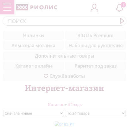
1
Контакты
ЗООБУМ
Cоветы вышивальщицам
(284)
Новинки
RIOLIS Premium
Комплектующие
Новинки
Уроки вышивки для начинающих
(308)
Алмазная мозаика
Наборы для рукоделия
пошагово
Медиа
Музейная коллекция
(50)
Дополнительные товары
Техники вышивки
Благодарности
Цветы
(327)
Каталог онлайн
Раритет под заказ
Служба заботы
Природа
(211)
Интернет-магазин
Море
(23)
Натюрморты
(57)
Каталог
»
#Гладь
Города мира
(42)
Животные
(432)