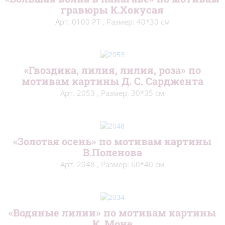
гравюры К.Хокусая
Открытки/заготовки
(4)
Арт. 0100 РТ
,
Размер: 40*30 см
Рамки пластиковые
(4)
Стенды
(2)
«Гвоздика, лилия, лилия, роза» по
Органайзеры
(2)
мотивам картины Д. С. Сарджента
Арт. 2053
,
Размер: 30*35 см
«Золотая осень» по мотивам картины
В.Поленова
Арт. 2048
,
Размер: 60*40 см
«Водяные лилии» по мотивам картины
К. Моне