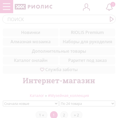
1
Контакты
ЗООБУМ
Cоветы вышивальщицам
(284)
Новинки
RIOLIS Premium
Комплектующие
Новинки
Уроки вышивки для начинающих
(308)
Алмазная мозаика
Наборы для рукоделия
пошагово
Медиа
Музейная коллекция
(50)
Дополнительные товары
Техники вышивки
Благодарности
Цветы
(327)
Каталог онлайн
Раритет под заказ
Служба заботы
Природа
(211)
Интернет-магазин
Море
(23)
Натюрморты
(57)
Каталог
»
#Музейная_коллекция
Города мира
(42)
Животные
(432)
1 «
1
2
» 2