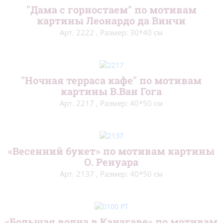
"Дама с горностаем" по мотивам
Гладь
(24)
картины Леонардо да Винчи
Аксессуары
(91)
Арт. 2222
,
Размер: 30*40 см
Напечатанный фон
(74)
Иконы
(13)
"Ночная терраса кафе" по мотивам
картины В.Ван Гога
Из бисера
(60)
Арт. 2217
,
Размер: 40*50 см
Остатки сладки
(54)
Нитки шерсть/акрил
(172)
«Весенний букет» по мотивам картины
Канва
(26)
О. Ренуара
Арт. 2137
,
Размер: 40*50 см
Ткань для подушек
(5)
Бисер фасованный/20гр
(108)
Пяльцы
(3)
«Большая волна в Канагаве» по мотивам