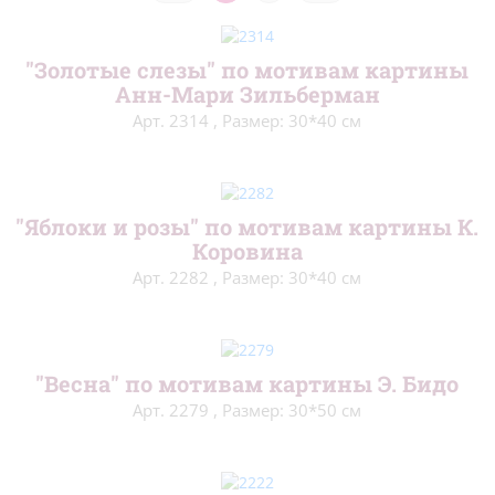
Люди
(71)
"Золотые слезы" по мотивам картины
В детскую
(100)
Анн-Мари Зильберман
Для начинающих
(212)
Арт. 2314
,
Размер: 30*40 см
На вешалках
(28)
Подушки и салфетки
(51)
"Яблоки и розы" по мотивам картины К.
Коровина
Сэмплеры
(9)
Арт. 2282
,
Размер: 30*40 см
Новый год
(99)
Пасха
(61)
"Весна" по мотивам картины Э. Бидо
Метрики
(27)
Арт. 2279
,
Размер: 30*50 см
Блэкворк
(20)
Длинный стежок
(14)