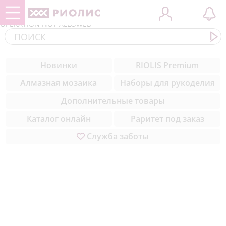
OPERATION NOT ALLOWED
Контакты
ЗООБУМ
Cоветы вышивальщицам
(284)
Новинки
RIOLIS Premium
Комплектующие
Новинки
Уроки вышивки для начинающих
(308)
Алмазная мозаика
Наборы для рукоделия
пошагово
Медиа
Музейная коллекция
(50)
Дополнительные товары
Техники вышивки
Благодарности
Цветы
(327)
Каталог онлайн
Раритет под заказ
Природа
(211)
Служба заботы
Море
(23)
Натюрморты
(57)
Города мира
(42)
Животные
(432)