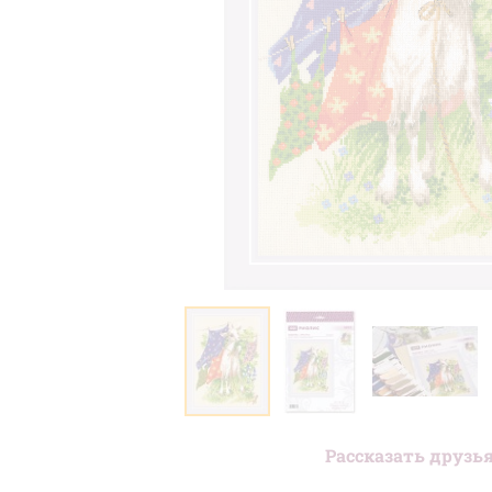
Люди
(71)
В детскую
(100)
Для начинающих
(212)
На вешалках
(28)
Подушки и салфетки
(51)
Сэмплеры
(9)
Новый год
(99)
Пасха
(61)
Метрики
(27)
Блэкворк
(20)
Длинный стежок
(14)
Рассказать друзь