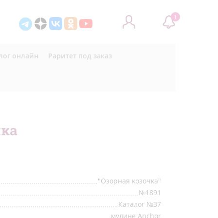
1
лог онлайн
Раритет под заказ
чка
"Озорная козочка"
№
1891
Каталог №37
мулине Anchor