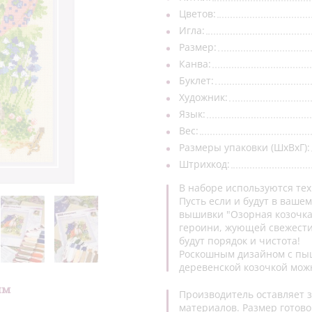
Цветов:
Игла:
Размер:
Канва:
Буклет:
Художник:
Язык:
Вес:
Размеры упаковки (ШхВхГ):
Штрихкод:
В наборе используются тех
Пусть если и будут в вашем
вышивки "Озорная козочка"
героини, жующей свежести
будут порядок и чистота!
Роскошным дизайном с пыш
деревенской козочкой мож
ям
Производитель оставляет з
материалов. Размер готово