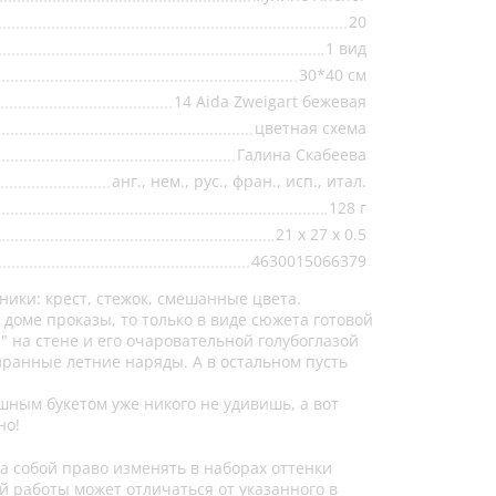
20
1 вид
30*40 см
14 Aida Zweigart бежевая
цветная схема
Галина Скабеева
анг., нем., рус., фран., исп., итал.
128 г
21 x 27 x 0.5
4630015066379
ники: крест, стежок, смешанные цвета.
 доме проказы, то только в виде сюжета готовой
 на стене и его очаровательной голубоглазой
ранные летние наряды. А в остальном пусть
ным букетом уже никого не удивишь, а вот
но!
а собой право изменять в наборах оттенки
й работы может отличаться от указанного в