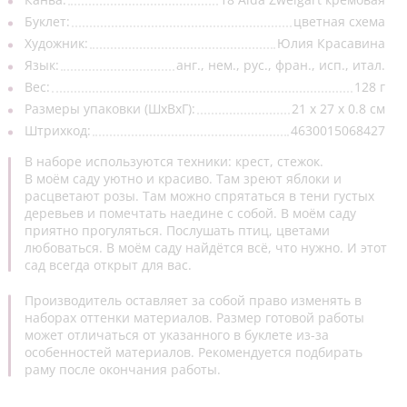
Буклет:
цветная схема
Открытки/заготовки
(4)
Художник:
Юлия Красавина
Рамки пластиковые
(4)
Язык:
анг., нем., рус., фран., исп., итал.
Вес:
128 г
Стенды
(2)
Размеры упаковки (ШхВхГ):
21 x 27 x 0.8 см
Штрихкод:
4630015068427
Органайзеры
(2)
В наборе используются техники: крест, стежок.
В моём саду уютно и красиво. Там зреют яблоки и
расцветают розы. Там можно спрятаться в тени густых
деревьев и помечтать наедине с собой. В моём саду
приятно прогуляться. Послушать птиц, цветами
любоваться. В моём саду найдётся всё, что нужно. И этот
сад всегда открыт для вас.
Производитель оставляет за собой право изменять в
наборах оттенки материалов. Размер готовой работы
может отличаться от указанного в буклете из-за
особенностей материалов. Рекомендуется подбирать
раму после окончания работы.