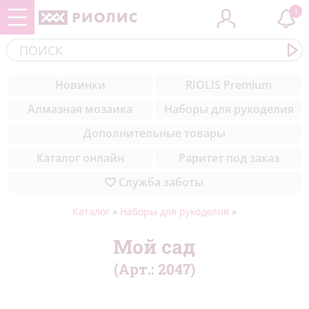
1
Контакты
ЗООБУМ
Cоветы вышивальщицам
(284)
Новинки
RIOLIS Premium
Комплектующие
Новинки
Уроки вышивки для начинающих
(308)
Алмазная мозаика
Наборы для рукоделия
пошагово
Медиа
Музейная коллекция
(50)
Дополнительные товары
Техники вышивки
Благодарности
Цветы
(327)
Каталог онлайн
Раритет под заказ
Служба заботы
Природа
(211)
Море
(23)
Каталог
»
Наборы для рукоделия
»
Натюрморты
(57)
Мой сад
(Арт.:
2047
)
Города мира
(42)
Животные
(432)