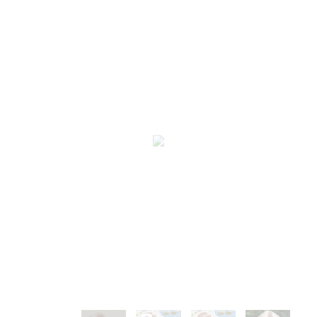
Люди
(71)
В детскую
(100)
Для начинающих
(212)
На вешалках
(28)
Подушки и салфетки
(51)
Сэмплеры
(9)
Новый год
(99)
Пасха
(61)
Метрики
(27)
Блэкворк
(20)
Длинный стежок
(14)