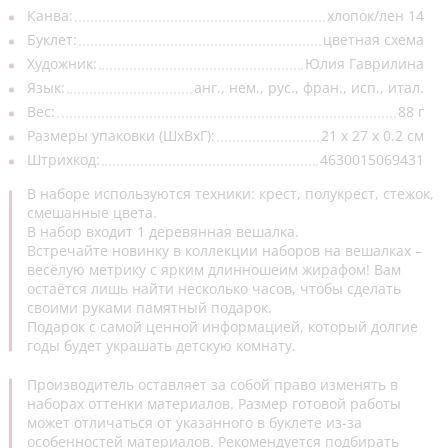
Канва:
хлопок/лен 14
Открытки/заготовки
(4)
Буклет:
цветная схема
Художник:
Юлия Гаврилина
Рамки пластиковые
(4)
Язык:
анг., нем., рус., фран., исп., итал.
Стенды
(2)
Вес:
88 г
Размеры упаковки (ШхВхГ):
21 x 27 x 0.2 см
Органайзеры
(2)
Штрихкод:
4630015069431
В наборе используются техники: крест, полукрест, стежок,
смешанные цвета.
В набор входит 1 деревянная вешалка.
Встречайте новинку в коллекции наборов на вешалках –
весёлую метрику с ярким длинношеим жирафом! Вам
остаётся лишь найти несколько часов, чтобы сделать
своими руками памятный подарок.
Подарок с самой ценной информацией, который долгие
годы будет украшать детскую комнату.
Производитель оставляет за собой право изменять в
наборах оттенки материалов. Размер готовой работы
может отличаться от указанного в буклете из-за
особенностей материалов. Рекомендуется подбирать