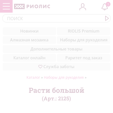
1
Контакты
ЗООБУМ
Cоветы вышивальщицам
(284)
Новинки
RIOLIS Premium
Комплектующие
Новинки
Уроки вышивки для начинающих
(308)
Алмазная мозаика
Наборы для рукоделия
пошагово
Медиа
Музейная коллекция
(50)
Дополнительные товары
Техники вышивки
Благодарности
Цветы
(327)
Каталог онлайн
Раритет под заказ
Служба заботы
Природа
(211)
Море
(23)
Каталог
»
Наборы для рукоделия
»
Натюрморты
(57)
Расти большой
(Арт.:
2125
)
Города мира
(42)
Животные
(432)