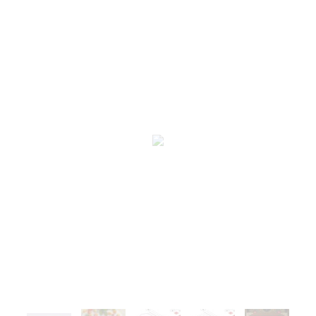
Люди
(71)
В детскую
(100)
Для начинающих
(212)
На вешалках
(28)
Подушки и салфетки
(51)
Сэмплеры
(9)
Новый год
(99)
Пасха
(61)
Метрики
(27)
Блэкворк
(20)
Длинный стежок
(14)