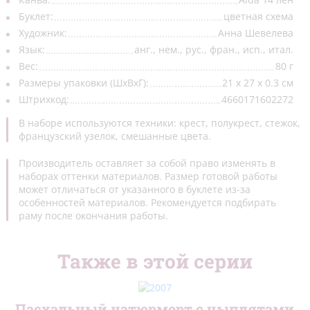
Буклет:
цветная схема
Открытки/заготовки
(4)
Художник:
Анна Шевелева
Рамки пластиковые
(4)
Язык:
анг., нем., рус., фран., исп., итал.
Вес:
80 г
Стенды
(2)
Размеры упаковки (ШхВхГ):
21 x 27 x 0.3 см
Штрихкод:
4660171602272
Органайзеры
(2)
В наборе используются техники: крест, полукрест, стежок,
французский узелок, смешанные цвета.
Производитель оставляет за собой право изменять в
наборах оттенки материалов. Размер готовой работы
может отличаться от указанного в буклете из-за
особенностей материалов. Рекомендуется подбирать
раму после окончания работы.
Также в этой серии
Пасхальный натюрморт с цыплятами