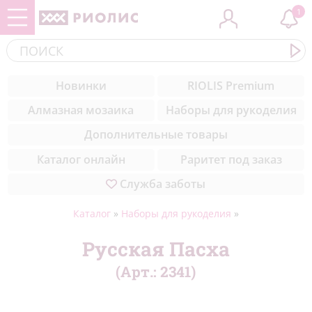
1
Контакты
ЗООБУМ
Cоветы вышивальщицам
(284)
Новинки
RIOLIS Premium
Комплектующие
Новинки
Уроки вышивки для начинающих
(308)
Алмазная мозаика
Наборы для рукоделия
пошагово
Медиа
Музейная коллекция
(50)
Дополнительные товары
Техники вышивки
Благодарности
Цветы
(327)
Каталог онлайн
Раритет под заказ
Служба заботы
Природа
(211)
Море
(23)
Каталог
»
Наборы для рукоделия
»
Натюрморты
(57)
Русская Пасха
(Арт.:
2341
)
Города мира
(42)
Животные
(432)