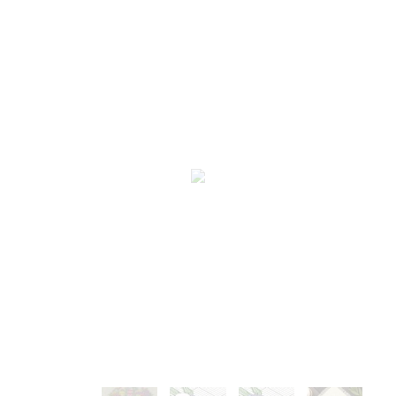
Люди
(71)
В детскую
(100)
Для начинающих
(212)
На вешалках
(28)
Подушки и салфетки
(51)
Сэмплеры
(9)
Новый год
(99)
Пасха
(61)
Метрики
(27)
Блэкворк
(20)
Длинный стежок
(14)