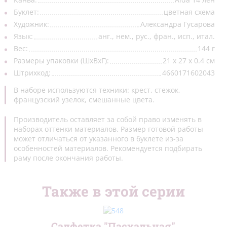
Буклет:
цветная схема
Открытки/заготовки
(4)
Художник:
Александра Гусарова
Рамки пластиковые
(4)
Язык:
анг., нем., рус., фран., исп., итал.
Вес:
144 г
Стенды
(2)
Размеры упаковки (ШхВхГ):
21 x 27 x 0.4 см
Штрихкод:
4660171602043
Органайзеры
(2)
В наборе используются техники: крест, стежок,
французский узелок, смешанные цвета.
Производитель оставляет за собой право изменять в
наборах оттенки материалов. Размер готовой работы
может отличаться от указанного в буклете из-за
особенностей материалов. Рекомендуется подбирать
раму после окончания работы.
Также в этой серии
Салфетка "Пасхальная"