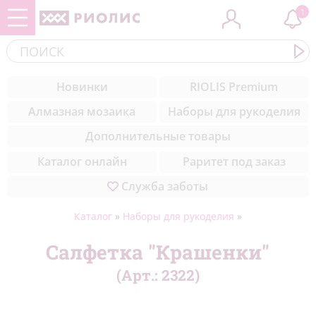
1
Контакты
ЗООБУМ
Cоветы вышивальщицам
(284)
Новинки
RIOLIS Premium
Комплектующие
Новинки
Уроки вышивки для начинающих
(308)
Алмазная мозаика
Наборы для рукоделия
пошагово
Медиа
Музейная коллекция
(50)
Дополнительные товары
Техники вышивки
Благодарности
Цветы
(327)
Каталог онлайн
Раритет под заказ
Служба заботы
Природа
(211)
Море
(23)
Каталог
»
Наборы для рукоделия
»
Натюрморты
(57)
Салфетка "Крашенки"
(Арт.:
2322
)
Города мира
(42)
Животные
(432)